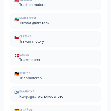
🇬🇧
Traction motors
🇧🇬
БЪЛГАРСКИ
Тягови двигатели
🇨🇿
ČEŠTINA
Trakční motory
🇩🇰
DANSK
Trækmotorer
🇩🇪
DEUTSCH
Triebmotoren
🇬🇷
ΕΛΛΗΝΙΚΆ
Κινητήρες για ελκυστήρες
🇪🇸
ESPAÑOL