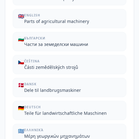
🇬🇧
ENGLISH
Parts of agricultural machinery
🇧🇬
БЪЛГАРСКИ
Части за земеделски машини
🇨🇿
ČEŠTINA
Části zemědělských strojů
🇩🇰
DANSK
Dele til landbrugsmaskiner
🇩🇪
DEUTSCH
Teile für landwirtschaftliche Maschinen
🇬🇷
ΕΛΛΗΝΙΚΆ
Μέρη γεωργικών μηχανημάτων