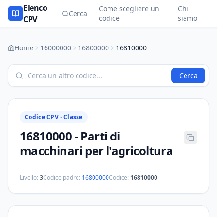
Elenco
Come scegliere un
Chi
Cerca
codice
siamo
CPV
Home
16000000
16800000
16810000
Cerca
Codice CPV ·
Classe
16810000
-
Parti di
macchinari per l'agricoltura
Livello:
3
Codice padre:
16800000
Codice:
16810000