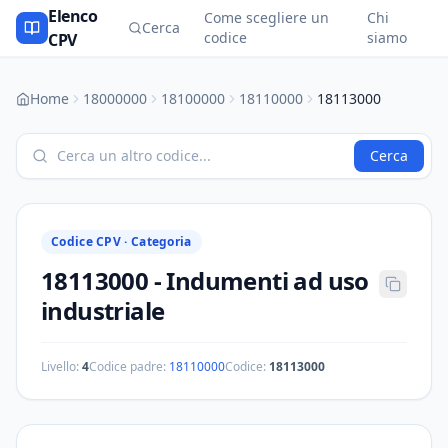
Elenco
Come scegliere un
Chi
Cerca
codice
siamo
CPV
Home
18000000
18100000
18110000
18113000
Cerca
Codice CPV ·
Categoria
18113000
-
Indumenti ad uso
industriale
Livello:
4
Codice padre:
18110000
Codice:
18113000