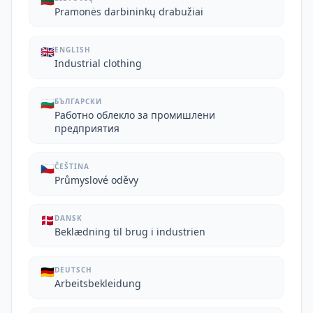
🇱🇹
Pramonės darbininkų drabužiai
🇬🇧
ENGLISH
Industrial clothing
🇧🇬
БЪЛГАРСКИ
Работно облекло за промишлени
предприятия
🇨🇿
ČEŠTINA
Průmyslové oděvy
🇩🇰
DANSK
Beklædning til brug i industrien
🇩🇪
DEUTSCH
Arbeitsbekleidung