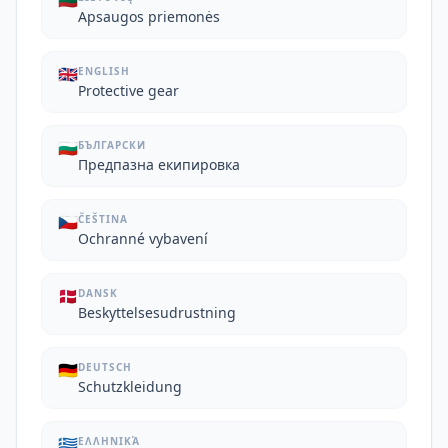
🇱🇹
Apsaugos priemonės
🇬🇧
ENGLISH
Protective gear
🇧🇬
БЪЛГАРСКИ
Предпазна екипировка
🇨🇿
ČEŠTINA
Ochranné vybavení
🇩🇰
DANSK
Beskyttelsesudrustning
🇩🇪
DEUTSCH
Schutzkleidung
🇬🇷
ΕΛΛΗΝΙΚΆ