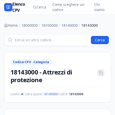
Elenco
Come scegliere un
Chi
Cerca
codice
siamo
CPV
Home
18000000
18100000
18140000
18143000
Cerca
Codice CPV ·
Categoria
18143000
-
Attrezzi di
protezione
Livello:
4
Codice padre:
18140000
Codice:
18143000