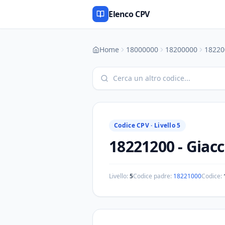
Elenco CPV
Home
18000000
18200000
18220
Codice CPV ·
Livello 5
18221200
-
Giacc
Livello:
5
Codice padre:
18221000
Codice: