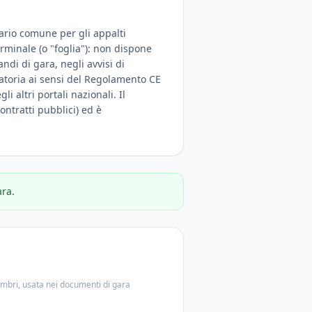
lario comune per gli appalti
erminale (o "foglia"): non dispone
di di gara, negli avvisi di
igatoria ai sensi del Regolamento CE
i altri portali nazionali. Il
ontratti pubblici) ed è
ara.
embri, usata nei documenti di gara