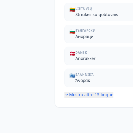
🇱🇹
LIETUVIŲ
Striukės su gobtuvais
🇧🇬
БЪЛГАРСКИ
Анораци
🇩🇰
DANSK
Anorakker
🇬🇷
ΕΛΛΗΝΙΚΆ
Άνορακ
Mostra altre
15
lingue