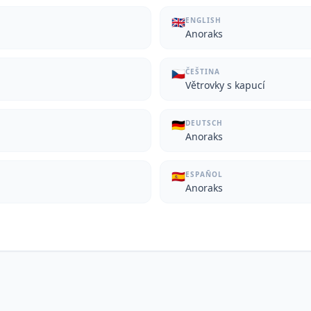
🇬🇧
ENGLISH
Anoraks
🇨🇿
ČEŠTINA
Větrovky s kapucí
🇩🇪
DEUTSCH
Anoraks
🇪🇸
ESPAÑOL
Anoraks