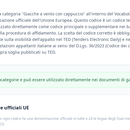
la categoria "Giacche a vento con cappuccio" all'interno del Vocabo
ificazione ufficiale dell'Unione Europea. Questo codice è un codice t
lizzato direttamente come codice principale o supplementare nei ban
ella procedura di affidamento. La scelta del codice corretto è obbl
 sulla visibilità dell'appalto nel TED (Tenders Electronic Daily) e negl
stazioni appaltanti italiane ai sensi del D.Lgs. 36/2023 (Codice dei c
sopra soglia pubblicati su TED.
ocategorie e può essere utilizzato direttamente nei documenti di g
 ufficiali UE
: ogni codice ha una denominazione ufficiale in tutte e 24 le lingue degli Stati m
TED.