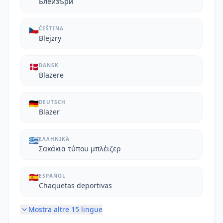
Блейзъри
🇨🇿
ČEŠTINA
Blejzry
🇩🇰
DANSK
Blazere
🇩🇪
DEUTSCH
Blazer
🇬🇷
ΕΛΛΗΝΙΚΆ
Σακάκια τύπου μπλέιζερ
🇪🇸
ESPAÑOL
Chaquetas deportivas
Mostra altre
15
lingue