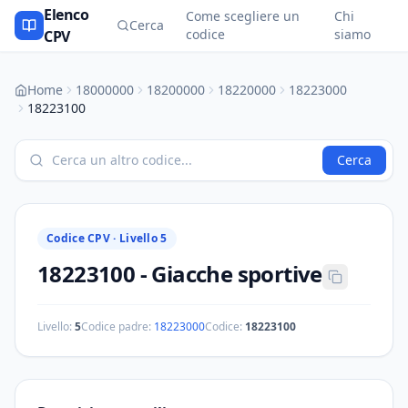
Elenco
Come scegliere un
Chi
Cerca
codice
siamo
CPV
Home
18000000
18200000
18220000
18223000
18223100
Cerca
Codice CPV ·
Livello 5
18223100
-
Giacche sportive
Livello:
5
Codice padre:
18223000
Codice:
18223100