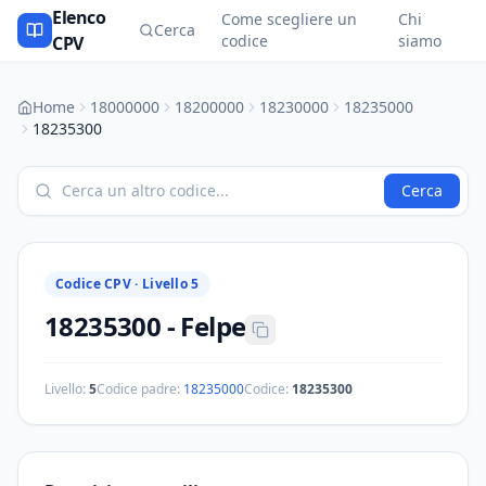
Elenco
Come scegliere un
Chi
Cerca
codice
siamo
CPV
Home
18000000
18200000
18230000
18235000
18235300
Cerca
Codice CPV ·
Livello 5
18235300
-
Felpe
Livello:
5
Codice padre:
18235000
Codice:
18235300