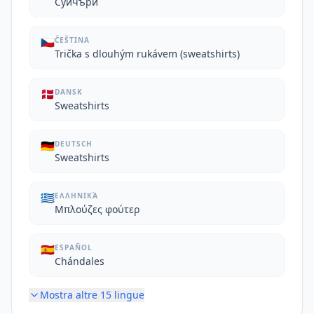
Суичъри
🇨🇿
ČEŠTINA
Trička s dlouhým rukávem (sweatshirts)
🇩🇰
DANSK
Sweatshirts
🇩🇪
DEUTSCH
Sweatshirts
🇬🇷
ΕΛΛΗΝΙΚΆ
Μπλούζες φούτερ
🇪🇸
ESPAÑOL
Chándales
Mostra altre
15
lingue