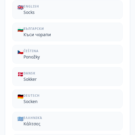
🇬🇧
ENGLISH
Socks
🇧🇬
БЪЛГАРСКИ
Къси чорапи
🇨🇿
ČEŠTINA
Ponožky
🇩🇰
DANSK
Sokker
🇩🇪
DEUTSCH
Socken
🇬🇷
ΕΛΛΗΝΙΚΆ
Κάλτσες