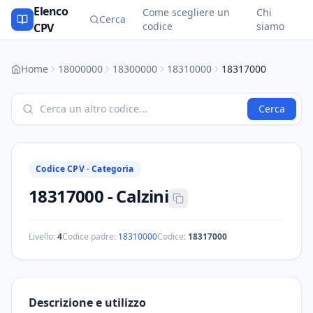
Elenco
Come scegliere un
Chi
Cerca
codice
siamo
CPV
Home
18000000
18300000
18310000
18317000
Cerca
Codice CPV ·
Categoria
18317000
-
Calzini
Livello:
4
Codice padre:
18310000
Codice:
18317000
Descrizione e utilizzo