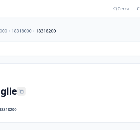
Cerca
C
000
18318000
18318200
glie
18318200