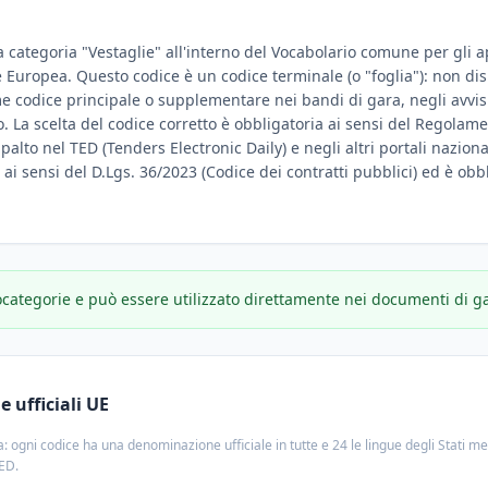
a categoria "Vestaglie" all'interno del Vocabolario comune per gli ap
ne Europea. Questo codice è un codice terminale (o "foglia"): non d
e codice principale o supplementare nei bandi di gara, negli avvisi
. La scelta del codice corretto è obbligatoria ai sensi del Regolame
ppalto nel TED (Tenders Electronic Daily) e negli altri portali nazion
e ai sensi del D.Lgs. 36/2023 (Codice dei contratti pubblici) ed è obbl
ocategorie e può essere utilizzato direttamente nei documenti di g
 ufficiali UE
: ogni codice ha una denominazione ufficiale in tutte e 24 le lingue degli Stati m
TED.