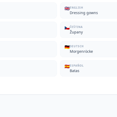
🇬🇧
ENGLISH
Dressing gowns
🇨🇿
ČEŠTINA
Župany
🇩🇪
DEUTSCH
Morgenröcke
🇪🇸
ESPAÑOL
Batas