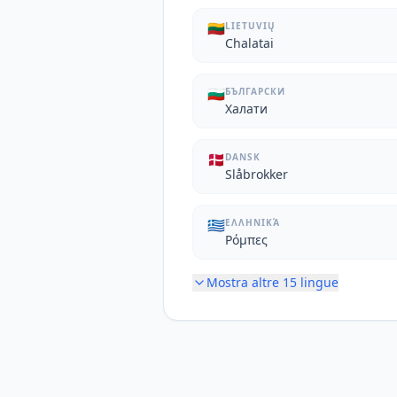
🇱🇹
LIETUVIŲ
Chalatai
🇧🇬
БЪЛГАРСКИ
Халати
🇩🇰
DANSK
Slåbrokker
🇬🇷
ΕΛΛΗΝΙΚΆ
Ρόμπες
Mostra altre
15
lingue