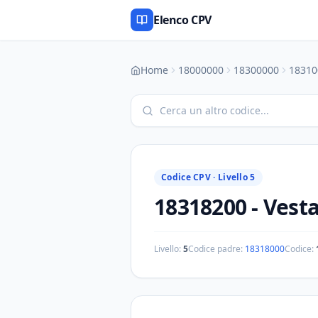
Elenco CPV
Home
18000000
18300000
18310
Codice CPV ·
Livello 5
18318200
-
Vesta
Livello:
5
Codice padre:
18318000
Codice: