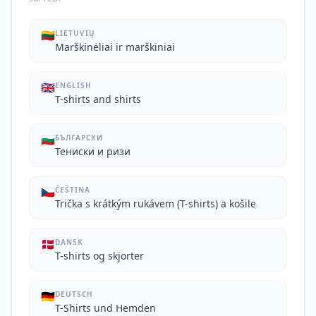
🇱🇹
LIETUVIŲ
Marškinėliai ir marškiniai
🇬🇧
ENGLISH
T-shirts and shirts
🇧🇬
БЪЛГАРСКИ
Тениски и ризи
🇨🇿
ČEŠTINA
Trička s krátkým rukávem (T-shirts) a košile
🇩🇰
DANSK
T-shirts og skjorter
🇩🇪
DEUTSCH
T-Shirts und Hemden