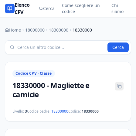
Elenco
Come scegliere un
Chi
Cerca
codice
siamo
CPV
Home
18000000
18300000
18330000
Cerca
Codice CPV ·
Classe
18330000
-
Magliette e
camicie
Livello:
3
Codice padre:
18300000
Codice:
18330000