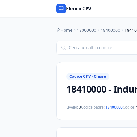
Elenco CPV
Home
18000000
18400000
18410
Codice CPV ·
Classe
18410000
-
Indum
Livello:
3
Codice padre:
18400000
Codice: