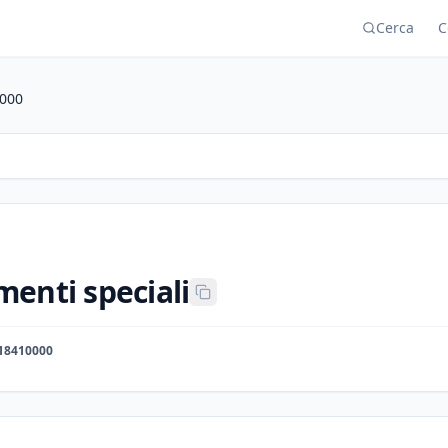
Cerca
C
000
enti speciali
18410000