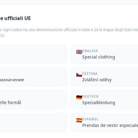
 ufficiali UE
: ogni codice ha una denominazione ufficiale in tutte e 24 le lingue degli Stati m
TED.
🇬🇧
ENGLISH
Special clothing
🇨🇿
ČEŠTINA
назначение
Zvláštní oděvy
🇩🇪
DEUTSCH
elle formål
Spezialkleidung
🇪🇸
ESPAÑOL
Prendas de vestir especial