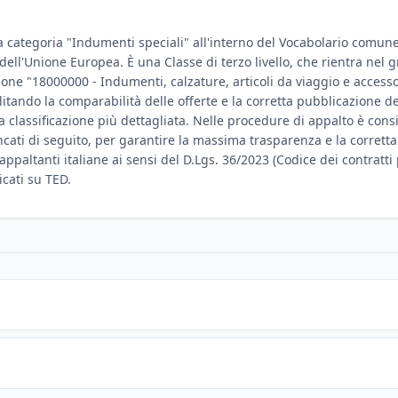
a categoria "Indumenti speciali" all'interno del Vocabolario comune p
e dell'Unione Europea. È una Classe di terzo livello, che rientra ne
sione "18000000 - Indumenti, calzature, articoli da viaggio e accesso
ilitando la comparabilità delle offerte e la corretta pubblicazione 
lassificazione più dettagliata. Nelle procedure di appalto è consigl
encati di seguito, per garantire la massima trasparenza e la corrett
 appaltanti italiane ai sensi del D.Lgs. 36/2023 (Codice dei contratti
icati su TED.