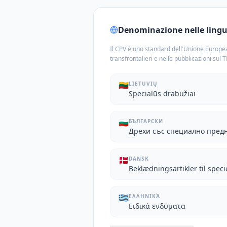
Denominazione nelle lingue
Il CPV è uno standard dell'Unione Europea
transfrontalieri e nelle pubblicazioni sul 
🇱🇹
LIETUVIŲ
Specialūs drabužiai
🇧🇬
БЪЛГАРСКИ
Дрехи със специално пред
🇩🇰
DANSK
Beklædningsartikler til speci
🇬🇷
ΕΛΛΗΝΙΚΆ
Ειδικά ενδύματα