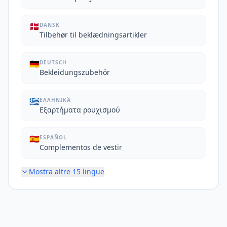
🇩🇰
DANSK
Tilbehør til beklædningsartikler
🇩🇪
DEUTSCH
Bekleidungszubehör
🇬🇷
ΕΛΛΗΝΙΚΆ
Εξαρτήματα ρουχισμού
🇪🇸
ESPAÑOL
Complementos de vestir
Mostra altre
15
lingue