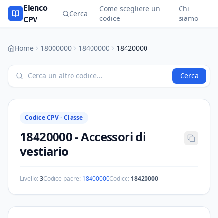
Elenco
Come scegliere un
Chi
Cerca
codice
siamo
CPV
Home
18000000
18400000
18420000
Cerca
Codice CPV ·
Classe
18420000
-
Accessori di
vestiario
Livello:
3
Codice padre:
18400000
Codice:
18420000