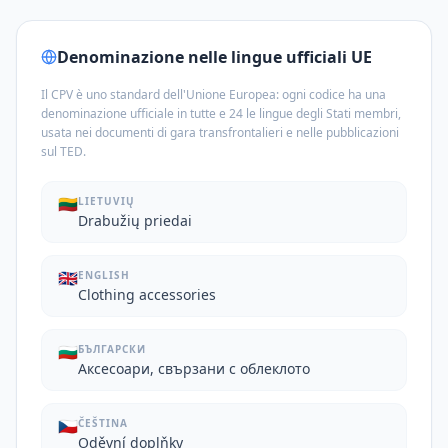
Denominazione nelle lingue ufficiali UE
Il CPV è uno standard dell'Unione Europea: ogni codice ha una
denominazione ufficiale in tutte e 24 le lingue degli Stati membri,
usata nei documenti di gara transfrontalieri e nelle pubblicazioni
sul TED.
🇱🇹
LIETUVIŲ
Drabužių priedai
🇬🇧
ENGLISH
Clothing accessories
🇧🇬
БЪЛГАРСКИ
Аксесоари, свързани с облеклото
🇨🇿
ČEŠTINA
Oděvní doplňky