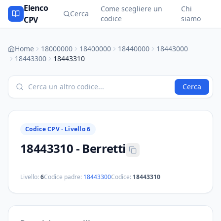
Elenco
Come scegliere un
Chi
Cerca
codice
siamo
CPV
Home
18000000
18400000
18440000
18443000
18443300
18443310
Cerca
Codice CPV ·
Livello 6
18443310
-
Berretti
Livello:
6
Codice padre:
18443300
Codice:
18443310