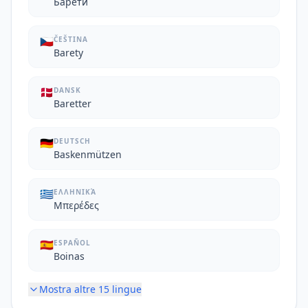
Барети
🇨🇿
ČEŠTINA
Barety
🇩🇰
DANSK
Baretter
🇩🇪
DEUTSCH
Baskenmützen
🇬🇷
ΕΛΛΗΝΙΚΆ
Μπερέδες
🇪🇸
ESPAÑOL
Boinas
Mostra altre
15
lingue