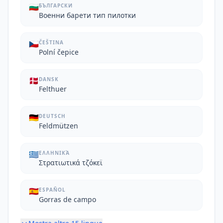
🇧🇬
БЪЛГАРСКИ
Военни барети тип пилотки
🇨🇿
ČEŠTINA
Polní čepice
🇩🇰
DANSK
Felthuer
🇩🇪
DEUTSCH
Feldmützen
🇬🇷
ΕΛΛΗΝΙΚΆ
Στρατιωτικά τζόκεϊ
🇪🇸
ESPAÑOL
Gorras de campo