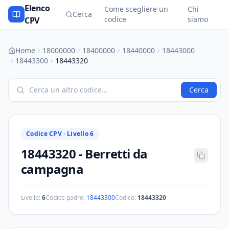
Elenco
Come scegliere un
Chi
Cerca
codice
siamo
CPV
Home
18000000
18400000
18440000
18443000
18443300
18443320
Cerca
Codice CPV ·
Livello 6
18443320
-
Berretti da
campagna
Livello:
6
Codice padre:
18443300
Codice:
18443320