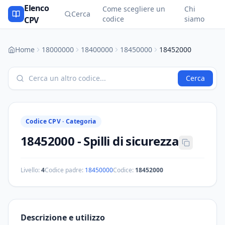
Elenco
Come scegliere un
Chi
Cerca
codice
siamo
CPV
Home
18000000
18400000
18450000
18452000
Cerca
Codice CPV ·
Categoria
18452000
-
Spilli di sicurezza
Livello:
4
Codice padre:
18450000
Codice:
18452000
Descrizione e utilizzo