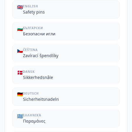
🇬🇧
ENGLISH
Safety pins
🇧🇬
БЪЛГАРСКИ
Безопасни игли
🇨🇿
ČEŠTINA
Zavírací špendlíky
🇩🇰
DANSK
Sikkerhedsnåle
🇩🇪
DEUTSCH
Sicherheitsnadeln
🇬🇷
ΕΛΛΗΝΙΚΆ
Παραμάνες