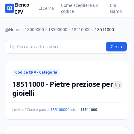
Elenco
Come scegliere un
Chi
Cerca
codice
siamo
CPV
Home
18000000
18500000
18510000
18511000
Cerca
Codice CPV ·
Categoria
18511000
-
Pietre preziose per
gioielli
Livello:
4
Codice padre:
18510000
Codice:
18511000