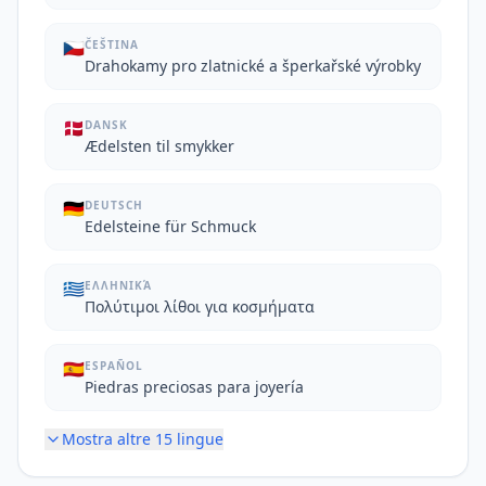
🇨🇿
ČEŠTINA
Drahokamy pro zlatnické a šperkařské výrobky
🇩🇰
DANSK
Ædelsten til smykker
🇩🇪
DEUTSCH
Edelsteine für Schmuck
🇬🇷
ΕΛΛΗΝΙΚΆ
Πολύτιμοι λίθοι για κοσμήματα
🇪🇸
ESPAÑOL
Piedras preciosas para joyería
Mostra altre
15
lingue