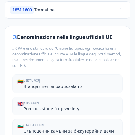
Tormaline
18511600
Denominazione nelle lingue ufficiali UE
Il CPV è uno standard dell'Unione Europea: ogni codice ha una
denominazione ufficiale in tutte e 24 le lingue degli Stati membri,
usata nei documenti di gara transfrontalieri e nelle pubblicazioni
sul TED.
🇱🇹
LIETUVIŲ
Brangakmeniai papuošalams
🇬🇧
ENGLISH
Precious stone for jewellery
🇧🇬
БЪЛГАРСКИ
Скъпоценни камъни за бижутерийни цели