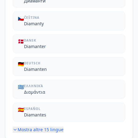
Диаманти
🇨🇿
ČEŠTINA
Diamanty
🇩🇰
DANSK
Diamanter
🇩🇪
DEUTSCH
Diamanten
🇬🇷
ΕΛΛΗΝΙΚΆ
Διαμάντια
🇪🇸
ESPAÑOL
Diamantes
Mostra altre
15
lingue