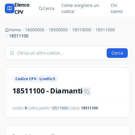
Elenco
Come scegliere un
Chi
Cerca
codice
siamo
CPV
Home
18000000
18500000
18510000
18511000
18511100
Cerca
Codice CPV ·
Livello 5
18511100
-
Diamanti
Livello:
5
Codice padre:
18511000
Codice:
18511100