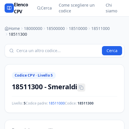
Elenco
Come scegliere un
Chi
Cerca
codice
siamo
CPV
Home
18000000
18500000
18510000
18511000
18511300
Cerca
Codice CPV ·
Livello 5
18511300
-
Smeraldi
Livello:
5
Codice padre:
18511000
Codice:
18511300