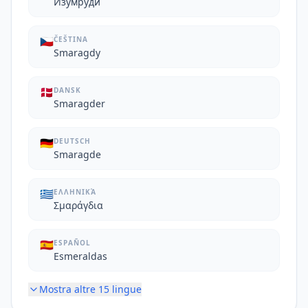
Изумруди
🇨🇿
ČEŠTINA
Smaragdy
🇩🇰
DANSK
Smaragder
🇩🇪
DEUTSCH
Smaragde
🇬🇷
ΕΛΛΗΝΙΚΆ
Σμαράγδια
🇪🇸
ESPAÑOL
Esmeraldas
Mostra altre
15
lingue