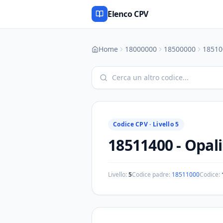
Elenco CPV
Home
18000000
18500000
18510
Codice CPV ·
Livello 5
18511400
-
Opali
Livello:
5
Codice padre:
18511000
Codice: