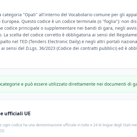
a categoria "Opali" all'interno del Vocabolario comune per gli appalt
ne Europea. Questo codice è un codice terminale (o "foglia"): non d
e codice principale o supplementare nei bandi di gara, negli avvisi
. La scelta del codice corretto è obbligatoria ai sensi del Regolame
ppalto nel TED (Tenders Electronic Daily) e negli altri portali nazion
e ai sensi del D.Lgs. 36/2023 (Codice dei contratti pubblici) ed è obbl
ocategorie e può essere utilizzato direttamente nei documenti di g
 ufficiali UE
: ogni codice ha una denominazione ufficiale in tutte e 24 le lingue degli Stati m
TED.