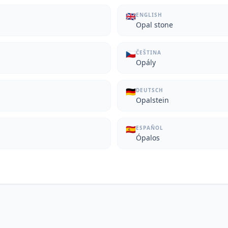
🇬🇧
ENGLISH
Opal stone
🇨🇿
ČEŠTINA
Opály
🇩🇪
DEUTSCH
Opalstein
🇪🇸
ESPAÑOL
Ópalos