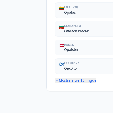
🇱🇹
LIETUVIŲ
Opalas
🇧🇬
БЪЛГАРСКИ
Опалов камък
🇩🇰
DANSK
Opalsten
🇬🇷
ΕΛΛΗΝΙΚΆ
Οπάλιο
Mostra altre
15
lingue