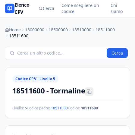
Elenco
Come scegliere un
Chi
Cerca
codice
siamo
CPV
Home
18000000
18500000
18510000
18511000
18511600
Cerca
Codice CPV ·
Livello 5
18511600
-
Tormaline
Livello:
5
Codice padre:
18511000
Codice:
18511600