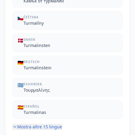
Камък от турмалин
🇨🇿
ČEŠTINA
Turmalíny
🇩🇰
DANSK
Turmalinsten
🇩🇪
DEUTSCH
Turmalinstein
🇬🇷
ΕΛΛΗΝΙΚΆ
Τουρμαλίνης
🇪🇸
ESPAÑOL
Turmalinas
Mostra altre
15
lingue