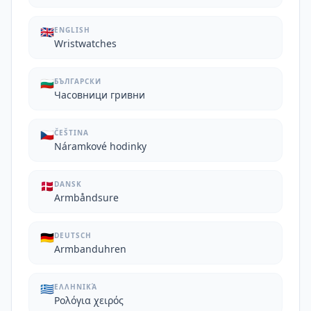
🇬🇧
ENGLISH
Wristwatches
🇧🇬
БЪЛГАРСКИ
Часовници гривни
🇨🇿
ČEŠTINA
Náramkové hodinky
🇩🇰
DANSK
Armbåndsure
🇩🇪
DEUTSCH
Armbanduhren
🇬🇷
ΕΛΛΗΝΙΚΆ
Ρολόγια χειρός