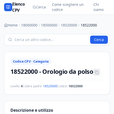
Elenco
Come scegliere un
Chi
Cerca
codice
siamo
CPV
Home
18000000
18500000
18520000
18522000
Cerca
Codice CPV ·
Categoria
18522000
-
Orologio da polso
Livello:
4
Codice padre:
18520000
Codice:
18522000
Descrizione e utilizzo