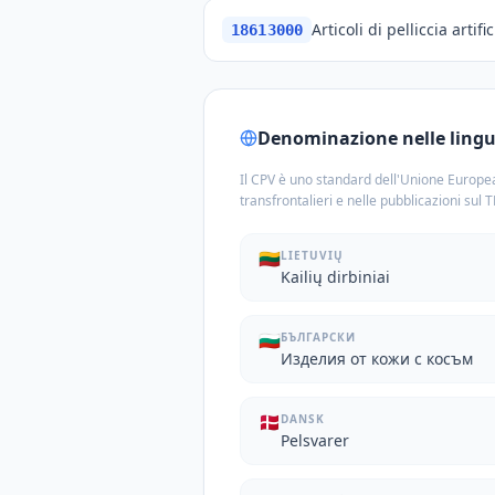
Articoli di pelliccia artifi
18613000
Denominazione nelle lingue
Il CPV è uno standard dell'Unione Europea
transfrontalieri e nelle pubblicazioni sul 
🇱🇹
LIETUVIŲ
Kailių dirbiniai
🇧🇬
БЪЛГАРСКИ
Изделия от кожи с косъм
🇩🇰
DANSK
Pelsvarer