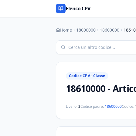
Elenco CPV
Home
18000000
18600000
18610
Codice CPV ·
Classe
18610000
-
Artico
Livello:
3
Codice padre:
18600000
Codice: