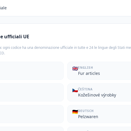
ciale
 ufficiali UE
: ogni codice ha una denominazione ufficiale in tutte e 24 le lingue degli Stati m
TED.
🇬🇧
ENGLISH
Fur articles
🇨🇿
ČEŠTINA
Kožešinové výrobky
🇩🇪
DEUTSCH
Pelzwaren