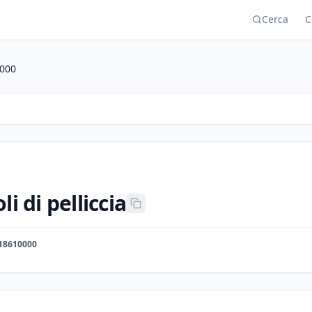
Cerca
C
000
li di pelliccia
18610000