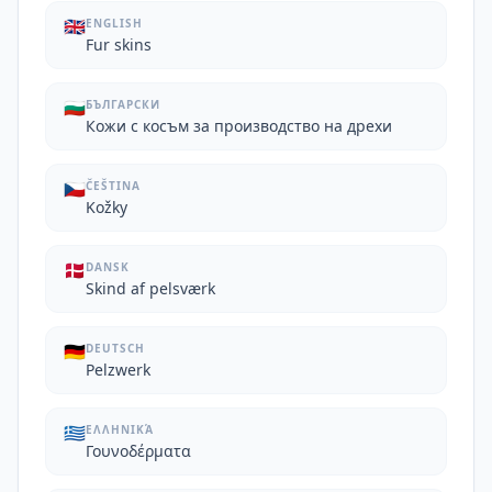
🇬🇧
ENGLISH
Fur skins
🇧🇬
БЪЛГАРСКИ
Кожи с косъм за производство на дрехи
🇨🇿
ČEŠTINA
Kožky
🇩🇰
DANSK
Skind af pelsværk
🇩🇪
DEUTSCH
Pelzwerk
🇬🇷
ΕΛΛΗΝΙΚΆ
Γουνοδέρματα