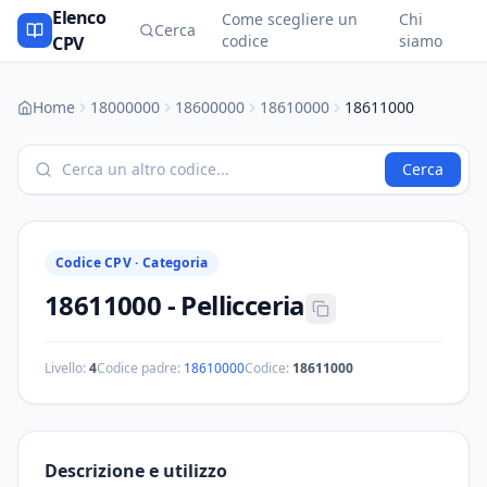
Elenco
Come scegliere un
Chi
Cerca
codice
siamo
CPV
Home
18000000
18600000
18610000
18611000
Cerca
Codice CPV ·
Categoria
18611000
-
Pellicceria
Livello:
4
Codice padre:
18610000
Codice:
18611000
Descrizione e utilizzo