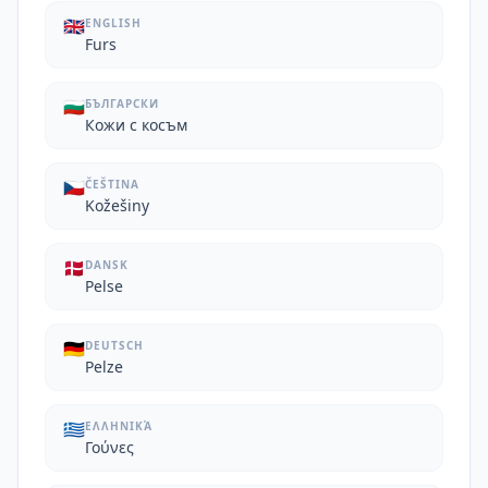
🇬🇧
ENGLISH
Furs
🇧🇬
БЪЛГАРСКИ
Кожи с косъм
🇨🇿
ČEŠTINA
Kožešiny
🇩🇰
DANSK
Pelse
🇩🇪
DEUTSCH
Pelze
🇬🇷
ΕΛΛΗΝΙΚΆ
Γούνες