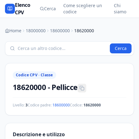
Elenco
Come scegliere un
Chi
Cerca
codice
siamo
CPV
Home
18000000
18600000
18620000
Cerca
Codice CPV ·
Classe
18620000
-
Pellicce
Livello:
3
Codice padre:
18600000
Codice:
18620000
Descrizione e utilizzo