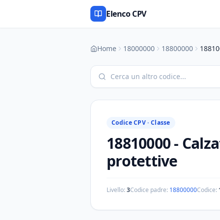
Elenco CPV
Home
18000000
18800000
18810
Codice CPV ·
Classe
18810000
-
Calza
protettive
Livello:
3
Codice padre:
18800000
Codice: