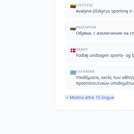
🇱🇹
LIETUVIŲ
Avalynė (išskyrus sportinę i
🇧🇬
БЪЛГАРСКИ
Обувки, с изключение на с
🇩🇰
DANSK
Fodtøj undtagen sports- og b
🇬🇷
ΕΛΛΗΝΙΚΆ
Υποδήματα, εκτός των αθλητ
προστατευτικών υποδημάτω
Mostra altre
15
lingue