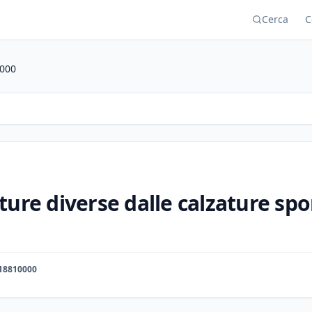
Cerca
C
000
ture diverse dalle calzature spo
18810000