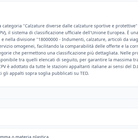
a categoria "Calzature diverse dalle calzature sportive e protettive"
), il sistema di classificazione ufficiale dell'Unione Europea. È una 
 nella divisione "18000000 - Indumenti, calzature, articoli da viagg
ervizio omogenei, facilitando la comparabilità delle offerte e la co
gorie che permettono una classificazione più dettagliata. Nelle pr
disponibile tra quelli elencati di seguito, per garantire la massima t
PV è adottato da tutte le stazioni appaltanti italiane ai sensi del D.
ti gli appalti sopra soglia pubblicati su TED.
omma o materia plastica