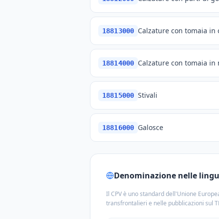
Calzature con tomaia in 
18813000
Calzature con tomaia in 
18814000
Stivali
18815000
Galosce
18816000
Denominazione nelle lingue
Il CPV è uno standard dell'Unione Europea
transfrontalieri e nelle pubblicazioni sul 