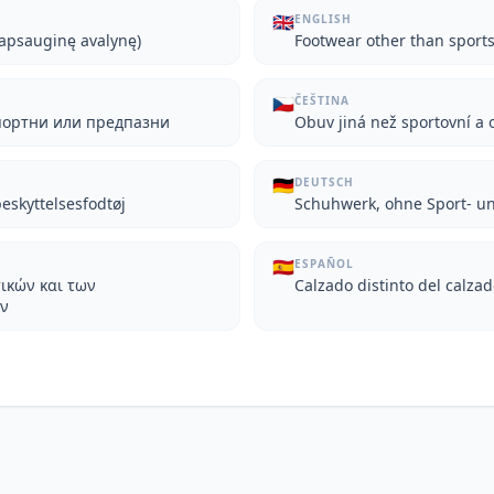
🇬🇧
ENGLISH
r apsauginę avalynę)
Footwear other than sports
🇨🇿
ČEŠTINA
портни или предпазни
Obuv jiná než sportovní a
🇩🇪
DEUTSCH
eskyttelsesfodtøj
Schuhwerk, ohne Sport- u
🇪🇸
ESPAÑOL
ικών και των
Calzado distinto del calza
ν